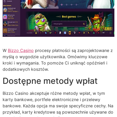
W
Bizzo Casino
procesy płatności są zaprojektowane z
myślą o wygodzie użytkownika. Omówimy kluczowe
kroki i wymagania. To pomoże Ci uniknąć opóźnień i
dodatkowych kosztów.
Dostępne metody wpłat
Bizzo Casino akceptuje różne metody wpłat, w tym
karty bankowe, portfele elektroniczne i przelewy
bankowe. Każda opcja ma swoje specyficzne cechy. Na
przykład, karty kredytowe są powszechnie używane do