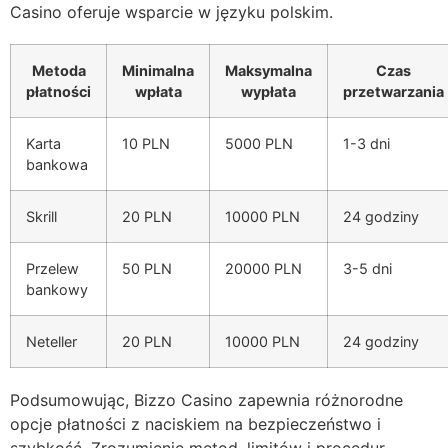
Casino oferuje wsparcie w języku polskim.
Metoda
Minimalna
Maksymalna
Czas
płatności
wpłata
wypłata
przetwarzania
Karta
10 PLN
5000 PLN
1-3 dni
bankowa
Skrill
20 PLN
10000 PLN
24 godziny
Przelew
50 PLN
20000 PLN
3-5 dni
bankowy
Neteller
20 PLN
10000 PLN
24 godziny
Podsumowując, Bizzo Casino zapewnia różnorodne
opcje płatności z naciskiem na bezpieczeństwo i
szybkość. Zrozumienie metod, limitów i procedur