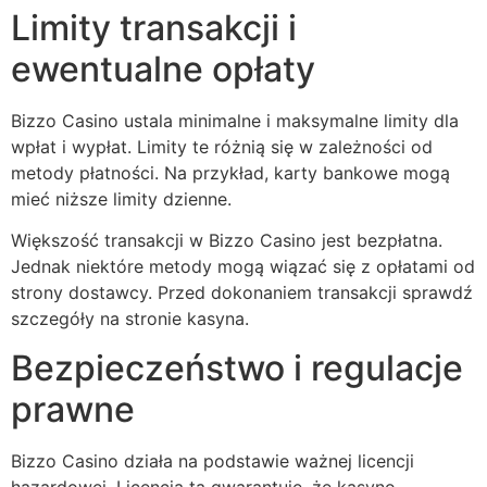
Limity transakcji i
ewentualne opłaty
Bizzo Casino ustala minimalne i maksymalne limity dla
wpłat i wypłat. Limity te różnią się w zależności od
metody płatności. Na przykład, karty bankowe mogą
mieć niższe limity dzienne.
Większość transakcji w Bizzo Casino jest bezpłatna.
Jednak niektóre metody mogą wiązać się z opłatami od
strony dostawcy. Przed dokonaniem transakcji sprawdź
szczegóły na stronie kasyna.
Bezpieczeństwo i regulacje
prawne
Bizzo Casino działa na podstawie ważnej licencji
hazardowej. Licencja ta gwarantuje, że kasyno