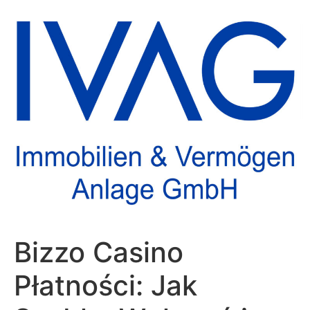
Bizzo Casino
Płatności: Jak