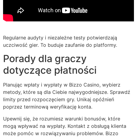
Regularne audyty i niezależne testy potwierdzają
uczciwość gier. To buduje zaufanie do platformy.
Porady dla graczy
dotyczące płatności
Planując wpłaty i wypłaty w Bizzo Casino, wybierz
metody, które są dla Ciebie najwygodniejsze. Sprawdź
limity przed rozpoczęciem gry. Unikaj opóźnień
poprzez terminową weryfikację konta.
Upewnij się, że rozumiesz warunki bonusów, które
mogą wpływać na wypłaty. Kontakt z obsługą klienta
może pomóc w rozwiązywaniu problemów. Bizzo