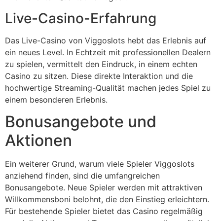
Live-Casino-Erfahrung
Das Live-Casino von Viggoslots hebt das Erlebnis auf
ein neues Level. In Echtzeit mit professionellen Dealern
zu spielen, vermittelt den Eindruck, in einem echten
Casino zu sitzen. Diese direkte Interaktion und die
hochwertige Streaming-Qualität machen jedes Spiel zu
einem besonderen Erlebnis.
Bonusangebote und
Aktionen
Ein weiterer Grund, warum viele Spieler Viggoslots
anziehend finden, sind die umfangreichen
Bonusangebote. Neue Spieler werden mit attraktiven
Willkommensboni belohnt, die den Einstieg erleichtern.
Für bestehende Spieler bietet das Casino regelmäßig