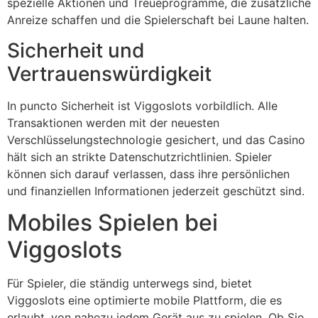
spezielle Aktionen und Treueprogramme, die zusätzliche
Anreize schaffen und die Spielerschaft bei Laune halten.
Sicherheit und
Vertrauenswürdigkeit
In puncto Sicherheit ist Viggoslots vorbildlich. Alle
Transaktionen werden mit der neuesten
Verschlüsselungstechnologie gesichert, und das Casino
hält sich an strikte Datenschutzrichtlinien. Spieler
können sich darauf verlassen, dass ihre persönlichen
und finanziellen Informationen jederzeit geschützt sind.
Mobiles Spielen bei
Viggoslots
Für Spieler, die ständig unterwegs sind, bietet
Viggoslots eine optimierte mobile Plattform, die es
erlaubt, von nahezu jedem Gerät aus zu spielen. Ob Sie