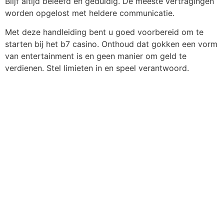
Blijf altijd beleefd en geduldig. De meeste vertragingen
worden opgelost met heldere communicatie.
Met deze handleiding bent u goed voorbereid om te
starten bij het b7 casino. Onthoud dat gokken een vorm
van entertainment is en geen manier om geld te
verdienen. Stel limieten in en speel verantwoord.