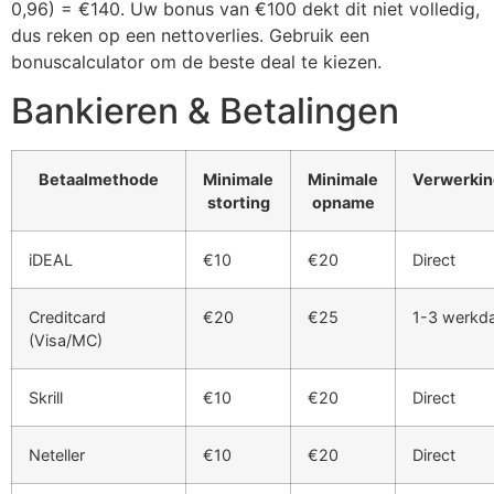
0,96) = €140. Uw bonus van €100 dekt dit niet volledig,
dus reken op een nettoverlies. Gebruik een
bonuscalculator om de beste deal te kiezen.
Bankieren & Betalingen
Betaalmethode
Minimale
Minimale
Verwerkin
storting
opname
iDEAL
€10
€20
Direct
Creditcard
€20
€25
1-3 werkd
(Visa/MC)
Skrill
€10
€20
Direct
Neteller
€10
€20
Direct