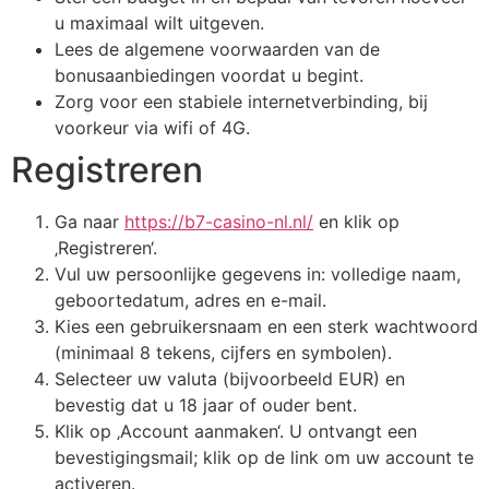
u maximaal wilt uitgeven.
Lees de algemene voorwaarden van de
bonusaanbiedingen voordat u begint.
Zorg voor een stabiele internetverbinding, bij
voorkeur via wifi of 4G.
Registreren
Ga naar
https://b7-casino-nl.nl/
en klik op
‚Registreren‘.
Vul uw persoonlijke gegevens in: volledige naam,
geboortedatum, adres en e-mail.
Kies een gebruikersnaam en een sterk wachtwoord
(minimaal 8 tekens, cijfers en symbolen).
Selecteer uw valuta (bijvoorbeeld EUR) en
bevestig dat u 18 jaar of ouder bent.
Klik op ‚Account aanmaken‘. U ontvangt een
bevestigingsmail; klik op de link om uw account te
activeren.