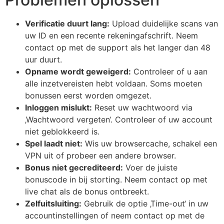
Verificatie duurt lang:
Upload duidelijke scans van
uw ID en een recente rekeningafschrift. Neem
contact op met de support als het langer dan 48
uur duurt.
Opname wordt geweigerd:
Controleer of u aan
alle inzetvereisten hebt voldaan. Soms moeten
bonussen eerst worden omgezet.
Inloggen mislukt:
Reset uw wachtwoord via
‚Wachtwoord vergeten‘. Controleer of uw account
niet geblokkeerd is.
Spel laadt niet:
Wis uw browsercache, schakel een
VPN uit of probeer een andere browser.
Bonus niet gecrediteerd:
Voer de juiste
bonuscode in bij storting. Neem contact op met
live chat als de bonus ontbreekt.
Zelfuitsluiting:
Gebruik de optie ‚Time-out‘ in uw
accountinstellingen of neem contact op met de