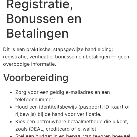
Registratie,
Bonussen en
Betalingen
Dit is een praktische, stapsgewijze handleiding:
registratie, verificatie, bonussen en betalingen — geen
overbodige informatie.
Voorbereiding
Zorg voor een geldig e-mailadres en een
telefoonnummer.
Houd een identiteitsbewijs (paspoort, ID-kaart of
rijbewijs) bij de hand voor verificatie.
Kies een betrouwbare betaalmethode die u kent,
zoals iDEAL, creditcard of e-wallet.
Stel een budget in en bepaal van tevoren hoeveel