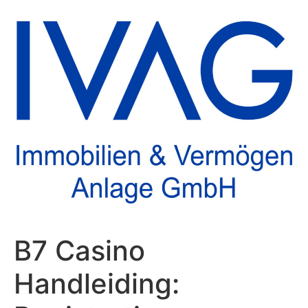
B7 Casino
Handleiding: