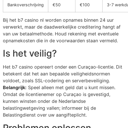
Bankoverschrijving
€50
€100
3-7 werkd
Bij het b7 casino nl worden opnames binnen 24 uur
verwerkt, maar de daadwerkelijke creditering hangt af
van uw betaalmethode. Houd rekening met eventuele
opnamekosten die in de voorwaarden staan vermeld.
Is het veilig?
Het b7 casino opereert onder een Curaçao-licentie. Dit
betekent dat het aan bepaalde veiligheidsnormen
voldoet, zoals SSL-codering en serverbeveiliging.
Belangrijk:
Speel alleen met geld dat u kunt missen.
Omdat de licentienemer op Curaçao is gevestigd,
kunnen winsten onder de Nederlandse
belastingwetgeving vallen; informeer bij de
Belastingdienst over uw aangifteplicht.
Problemen oplossen