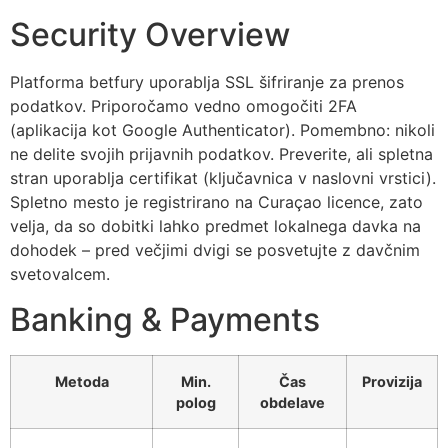
Security Overview
Platforma betfury uporablja SSL šifriranje za prenos
podatkov. Priporočamo vedno omogočiti 2FA
(aplikacija kot Google Authenticator). Pomembno: nikoli
ne delite svojih prijavnih podatkov. Preverite, ali spletna
stran uporablja certifikat (ključavnica v naslovni vrstici).
Spletno mesto je registrirano na Curaçao licence, zato
velja, da so dobitki lahko predmet lokalnega davka na
dohodek – pred večjimi dvigi se posvetujte z davčnim
svetovalcem.
Banking & Payments
Metoda
Min.
Čas
Provizija
polog
obdelave