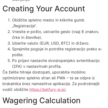
Creating Your Account
Obiščite spletno mesto in kliknite gumb
„Registracija“.
Vnesite e-pošto, ustvarite geslo (vsaj 8 znakov,
črke in številke).
Izberite valuto (EUR, USD, BTC) in državo.
Sprejmite pogoje in potrdite registracijo preko e-
pošte.
Po prijavi nastavite dvostopenjsko avtentikacijo
(2FA) v nastavitvah profila.
Če želite hitreje dostopati, uporabite mobilno
optimizirano spletno stran ali PWA – ta se odpre iz
brskalnika brez namestitve aplikacije. Za podrobnejši
vodič obiščite
https://betfury-si.si/
.
Wagering Calculation