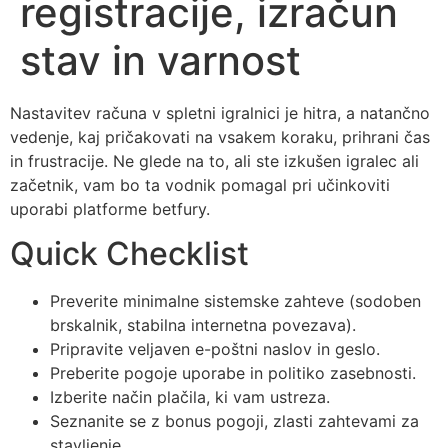
registracije, izračun
stav in varnost
Nastavitev računa v spletni igralnici je hitra, a natančno
vedenje, kaj pričakovati na vsakem koraku, prihrani čas
in frustracije. Ne glede na to, ali ste izkušen igralec ali
začetnik, vam bo ta vodnik pomagal pri učinkoviti
uporabi platforme betfury.
Quick Checklist
Preverite minimalne sistemske zahteve (sodoben
brskalnik, stabilna internetna povezava).
Pripravite veljaven e-poštni naslov in geslo.
Preberite pogoje uporabe in politiko zasebnosti.
Izberite način plačila, ki vam ustreza.
Seznanite se z bonus pogoji, zlasti zahtevami za
stavljenje.