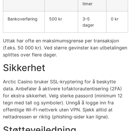
timer
Bankoverføring
500 kr
3–5
0 kr
dager
Uttak har ofte en maksimumsgrense per transaksjon
(f.eks. 50 000 kr). Ved større gevinster kan utbetalingen
splittes over flere dager.
Sikkerhet
Arctic Casino bruker SSL-kryptering for å beskytte
data. Anbefaler å aktivere tofaktorautentisering (2FA)
for ekstra sikkerhet. Velg sterke passord (minimum 12
tegn med tall og symboler). Unngå å logge inn fra
offentlige Wi-Fi-nettverk uten VPN. Sjekk alltid at
nettadressen er riktig (phishing-sider kan ligne).
Støtteveiledning