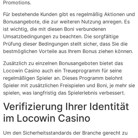
Promotions.
Für bestehende Kunden gibt es regelmäßig Aktionen und
Bonusangebote, die zur weiteren Nutzung anregen. Es
ist wichtig, die mit diesen Boni verbundenen
Umsatzbedingungen zu beachten. Die sorgfältige
Prüfung dieser Bedingungen stellt sicher, dass Sie die
bestmöglichen Vorteile aus Ihrem Bonus ziehen können.
Zusätzlich zu einzelnen Bonusangeboten bietet das
Locowin Casino auch ein Treueprogramm für seine
regelmäßigen Spieler an. Dieses Programm belohnt
Spieler mit zusätzlichen Freispielen und Boni, je mehr sie
spielen, was langfristig das Spielerlebnis verbessert.
Verifizierung Ihrer Identität
im Locowin Casino
Um den Sicherheitsstandards der Branche gerecht zu