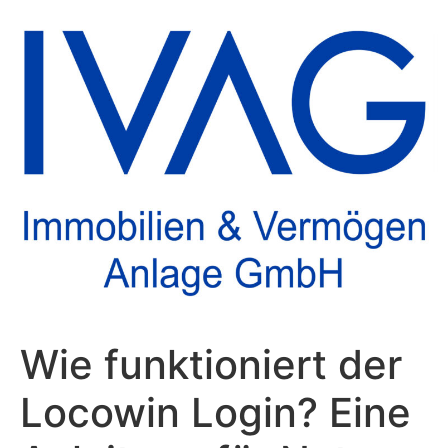
Wie funktioniert der
Locowin Login? Eine