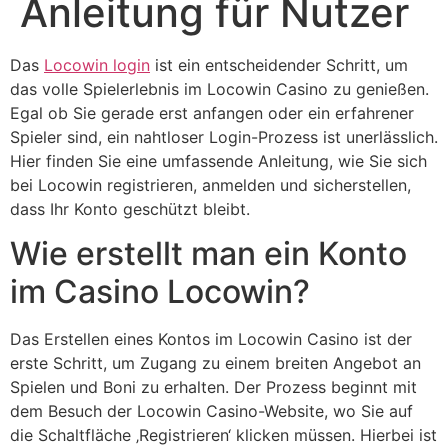
Anleitung für Nutzer
Das
Locowin login
ist ein entscheidender Schritt, um
das volle Spielerlebnis im Locowin Casino zu genießen.
Egal ob Sie gerade erst anfangen oder ein erfahrener
Spieler sind, ein nahtloser Login-Prozess ist unerlässlich.
Hier finden Sie eine umfassende Anleitung, wie Sie sich
bei Locowin registrieren, anmelden und sicherstellen,
dass Ihr Konto geschützt bleibt.
Wie erstellt man ein Konto
im Casino Locowin?
Das Erstellen eines Kontos im Locowin Casino ist der
erste Schritt, um Zugang zu einem breiten Angebot an
Spielen und Boni zu erhalten. Der Prozess beginnt mit
dem Besuch der Locowin Casino-Website, wo Sie auf
die Schaltfläche ‚Registrieren‘ klicken müssen. Hierbei ist