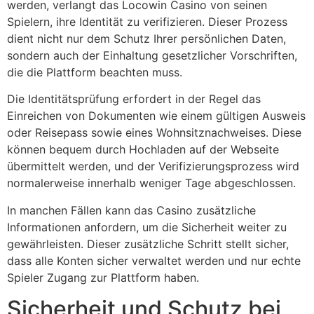
werden, verlangt das Locowin Casino von seinen
Spielern, ihre Identität zu verifizieren. Dieser Prozess
dient nicht nur dem Schutz Ihrer persönlichen Daten,
sondern auch der Einhaltung gesetzlicher Vorschriften,
die die Plattform beachten muss.
Die Identitätsprüfung erfordert in der Regel das
Einreichen von Dokumenten wie einem gültigen Ausweis
oder Reisepass sowie eines Wohnsitznachweises. Diese
können bequem durch Hochladen auf der Webseite
übermittelt werden, und der Verifizierungsprozess wird
normalerweise innerhalb weniger Tage abgeschlossen.
In manchen Fällen kann das Casino zusätzliche
Informationen anfordern, um die Sicherheit weiter zu
gewährleisten. Dieser zusätzliche Schritt stellt sicher,
dass alle Konten sicher verwaltet werden und nur echte
Spieler Zugang zur Plattform haben.
Sicherheit und Schutz bei