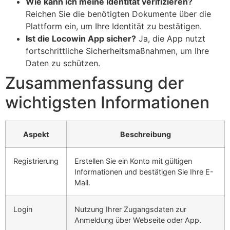
Wie kann ich meine Identität verifizieren?
Reichen Sie die benötigten Dokumente über die
Plattform ein, um Ihre Identität zu bestätigen.
Ist die Locowin App sicher?
Ja, die App nutzt
fortschrittliche Sicherheitsmaßnahmen, um Ihre
Daten zu schützen.
Zusammenfassung der
wichtigsten Informationen
Aspekt
Beschreibung
Registrierung
Erstellen Sie ein Konto mit gültigen
Informationen und bestätigen Sie Ihre E-
Mail.
Login
Nutzung Ihrer Zugangsdaten zur
Anmeldung über Webseite oder App.